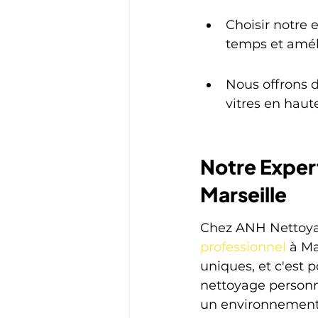
Choisir notre 
temps et améli
Nous offrons d
vitres en haut
Notre Expert
Marseille
Chez ANH Nettoyag
professionnel
 à M
uniques, et c'est 
nettoyage personnal
un environnement p