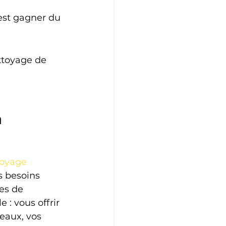
'est gagner du 
ttoyage de 
 
oyage 
s besoins 
es de 
 : vous offrir 
eaux, vos 