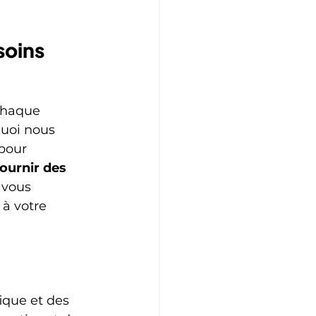
oins 
chaque 
uoi nous 
pour 
ournir des 
vous 
à votre 
ique et des 