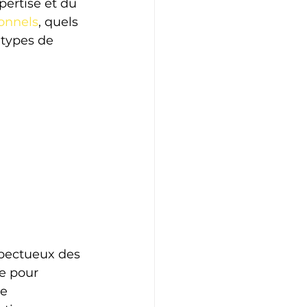
ertise et du 
ionnels
, quels 
 types de 
pectueux des 
e pour 
e 