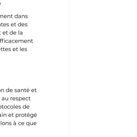
e
ement dans 
tes et des 
et de la 
efficacement 
tes et les 
on de santé et 
 au respect 
tocoles de 
ain et protégé 
llons à ce que 