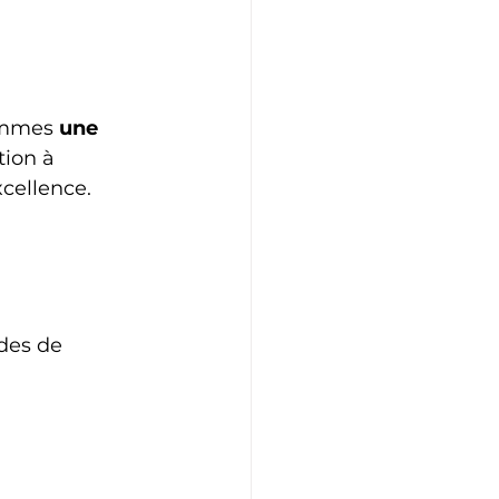
ommes 
une 
tion à 
cellence. 
des de 