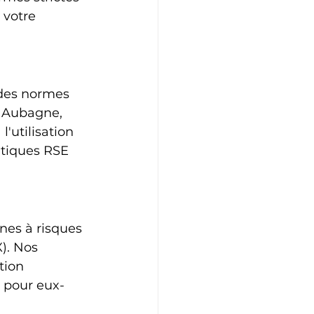
 votre 
 des normes 
À Aubagne, 
'utilisation 
itiques RSE 
ones à risques 
). Nos 
tion 
r pour eux-