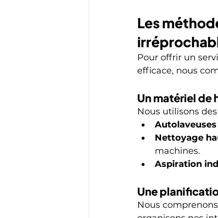
Les méthode
irréprochab
Pour offrir un ser
efficace, nous com
Un matériel de 
Nous utilisons des
Autolaveuses
Nettoyage hau
machines.
Aspiration ind
Une planificati
Nous comprenons l
organisons nos int