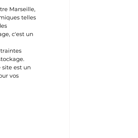
re Marseille, 
miques telles 
des 
ge, c'est un 
traintes 
stockage. 
site est un 
our vos 