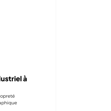
striel à 
ropreté 
raphique 