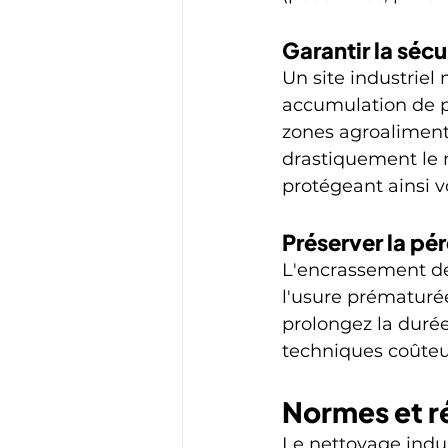
Garantir la sécur
Un site industriel 
accumulation de po
zones agroalimenta
drastiquement le r
protégeant ainsi v
Préserver la pé
L'encrassement de
l'usure prématurée
prolongez la durée 
techniques coûteux
Normes et r
Le nettoyage indus