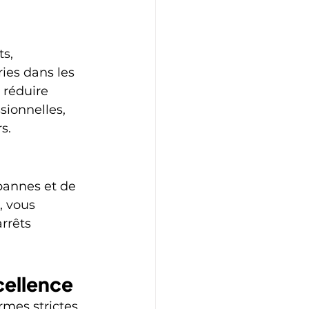
s, 
ies dans les 
 réduire 
sionnelles, 
s.
pannes et de 
, vous 
rrêts 
cellence
rmes strictes 