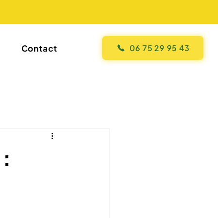
Contact
06 75 29 95 43
 :