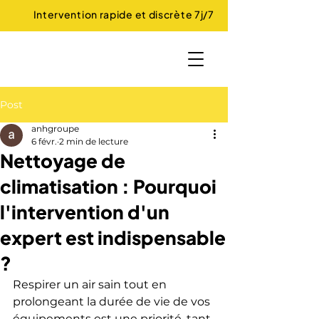
Intervention rapide et discrète 7j/7
Post
anhgroupe
6 févr.
2 min de lecture
Nettoyage de
climatisation : Pourquoi
l'intervention d'un
expert est indispensable
?
Respirer un air sain tout en 
prolongeant la durée de vie de vos 
équipements est une priorité, tant 